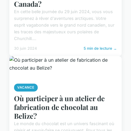
Canada?
En cette belle journée du 29 juin 2024, vous vous
surprenez à rêver d'aventures arctiques. Votre
esprit vagabonde vers le grand nord canadien, sur
les traces des majestueux ours polaires de
Churchill....
30 juin 2024
5 min de lecture →
VACANCE
Où participer à un atelier de
fabrication de chocolat au
Belize?
Le monde du chocolat est un univers fascinant où
plaisir et savoir-faire se conjuguent. Pour tous les