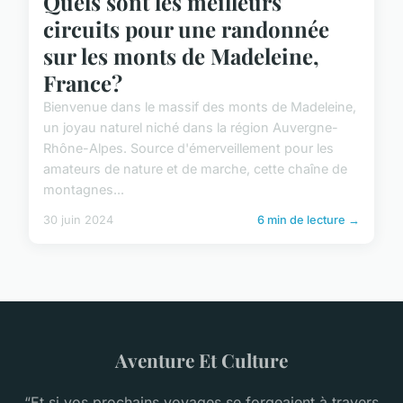
Quels sont les meilleurs
circuits pour une randonnée
sur les monts de Madeleine,
France?
Bienvenue dans le massif des monts de Madeleine,
un joyau naturel niché dans la région Auvergne-
Rhône-Alpes. Source d'émerveillement pour les
amateurs de nature et de marche, cette chaîne de
montagnes...
30 juin 2024
6 min de lecture →
Aventure Et Culture
“Et si vos prochains voyages se forgeaient à travers